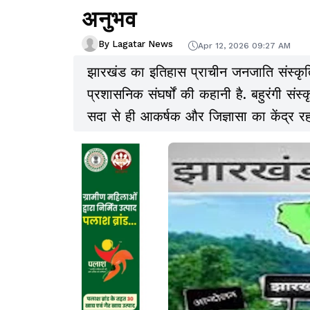
अनुभव
By Lagatar News
Apr 12, 2026 09:27 AM
झारखंड का इतिहास प्राचीन जनजाति संस्कृत
प्रशासनिक संघर्षों की कहानी है. बहुरंगी संस
सदा से ही आकर्षक और जिज्ञासा का केंद्र
इतिहास एक अलग आदिवासी राज्य के लिए संघर
1912 से शुरू होकर 15 नवंबर 2000 को प
शासन, भूमि, आत्म स्वभाव और आदिवासी पहच
आदिवासी महासभा 1938 और 1986 जैसे प्रमु