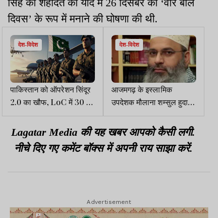
सिंह की शहादत की याद में 26 दिसंबर को ‘वीर बाल
दिवस’ के रूप में मनाने की घोषणा की थी.
देश-विदेश
देश-विदेश
पाकिस्तान को ऑपरेशन सिंदूर
आजमगढ़ के इस्लामिक
2.0 का खौफ, LoC में 30 से
उपदेशक मौलाना शम्सुल हुदा
अधिक विशेष एंटी-ड्रोन यूनिट
खान पर ED का शिकंजा, मनी
तैनात की
लॉन्ड्रिंग का मामला दर्ज
Lagatar Media की यह खबर आपको कैसी लगी.
नीचे दिए गए कमेंट बॉक्स में अपनी राय साझा करें.
Advertisement