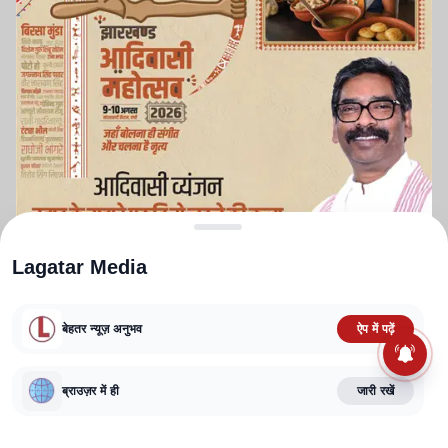
Lagatar Media
बेहतर न्यूज़ अनुभव
ऐप में पढ़ें
ABOUT US
CONTACT US
PRIVACY POLICY
TERMS AND CONDITIONS
CORRECTIONS POLICY
EDITORIAL GUIDELINES
FACT CHECKING POLICY
ब्राउज़र में ही
जारी रखें
Copyright
2025-2026
Lagatar Media Pvt. Ltd.