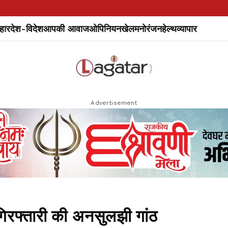
हार
देश-विदेश
आपकी आवाज
ओपिनियन
खेल
मनोरंजन
हेल्थ
व्यापार
Advertisement
गिरफ्तारी की अनसुलझी गांठ