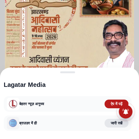
Lagatar Media
बेहतर न्यूज़ अनुभव
ऐप में पढ़ें
ABOUT US
CONTACT US
PRIVACY POLICY
TERMS AND CONDITIONS
ब्राउज़र में ही
जारी रखें
CORRECTIONS POLICY
EDITORIAL GUIDELINES
FACT CHECKING POLICY
Copyright
2025-2026
Lagatar Media Pvt. Ltd.