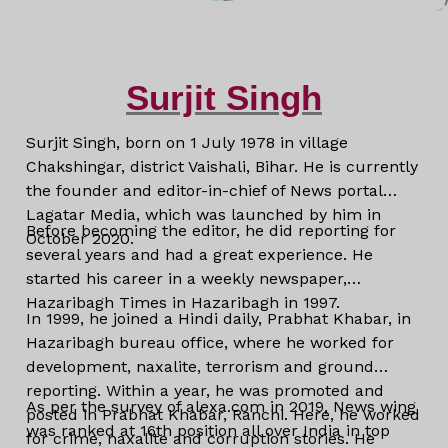
Surjit Singh
Surjit Singh, born on 1 July 1978 in village
Chakshingar, district Vaishali, Bihar. He is currently
the founder and editor-in-chief of News portal
Lagatar Media, which was launched by him in
Before becoming the editor, he did reporting for
October 2020.
several years and had a great experience. He
started his career in a weekly newspaper,
Hazaribagh Times in Hazaribagh in 1997.
In 1999, he joined a Hindi daily, Prabhat Khabar, in
Hazaribagh bureau office, where he worked for
development, naxalite, terrorism and ground
reporting. Within a year, he was promoted and
As per the survey of alexa.com in 2019, News wing
posted in Prabhat Khabar, Ranchi. Here, he worked
was ranked at 16th position all over India in top
for crime, naxalite and corruption stories. He