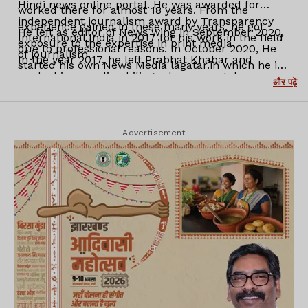
Hindi news online portal. He was awarded for
worked there for almost 18 years. From the
independent journalism award by Transparency
experience gained in these many years, he got
He left as editor of News wing in September 2020,
International India in 2017 for his work in the field
exposure to the expertise in print media.
due to professional reasons. In October 2020, He
of journalism.
In the year 2017, he left Prabhat Khabar and
started his own News Media lagatar.in which he is
worked in an online bilingual news portal,
serving as an editor-in-chief.
और पढ़ें
Newswing.com, as its editor. In the short span of
three years of consistent hard work, it gained a lot
of significance and popularity in the state of
Advertisement
Jharkhand.
At this time (2017-2019), almost all the print and
electronic media surrendered in front of the ruling
party. In those hard times, News wing published
many series of stories pointing out the corruption
in government and police atrocities. At that time,
the main media houses in Jharkhand didn’t even
dare to write anything opposing the government.