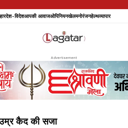
हार
देश-विदेश
आपकी आवाज
ओपिनियन
खेल
मनोरंजन
हेल्थ
व्यापार
Advertisement
को उम्र कैद की सजा