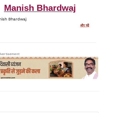
Manish Bhardwaj
ish Bhardwaj
और पढ़ें
vertisement