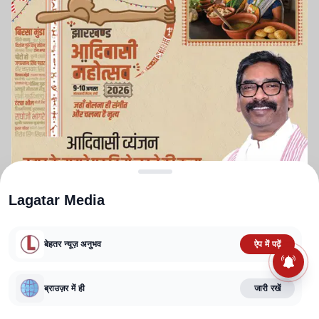
Lagatar Media
बेहतर न्यूज़ अनुभव
ऐप में पढ़ें
ABOUT US
CONTACT US
PRIVACY POLICY
TERMS AND CONDITIONS
CORRECTIONS POLICY
EDITORIAL GUIDELINES
FACT CHECKING POLICY
ब्राउज़र में ही
जारी रखें
Copyright
2025-2026
Lagatar Media Pvt. Ltd.