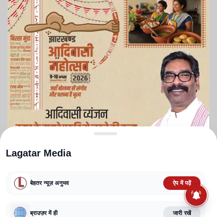
Lagatar Media
बेहतर न्यूज़ अनुभव
ऐप में पढ़ें
ABOUT US
CONTACT US
PRIVACY POLICY
TERMS AND CONDITIONS
CORRECTIONS POLICY
EDITORIAL GUIDELINES
FACT CHECKING POLICY
ब्राउज़र में ही
जारी रखें