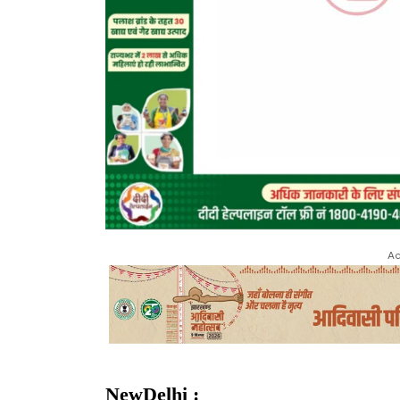
Ad
NewDelhi :