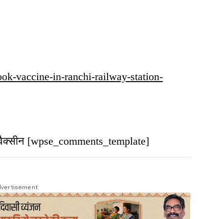
-took-vaccine-in-ranchi-railway-station-
या वैक्सीन [wpse_comments_template]
vertisement