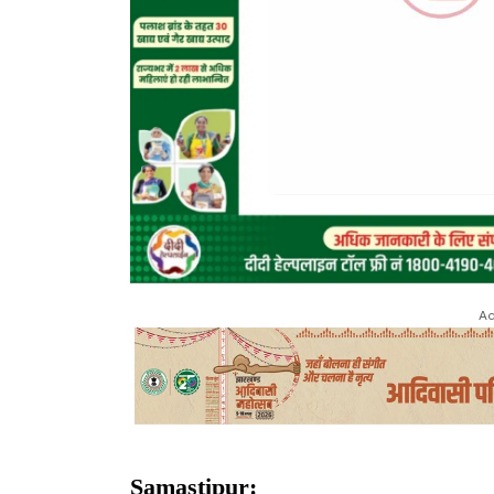
Ad
Samastipur: