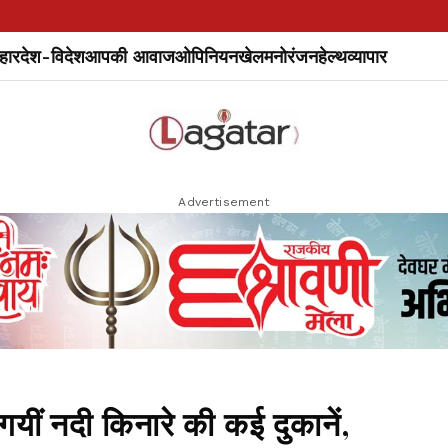
हार
देश-विदेश
आपकी आवाज
ओपिनियन
खेल
मनोरंजन
हेल्थ
व्यापार
Advertisement
गयीं नदी किनारे की कई दुकानें,