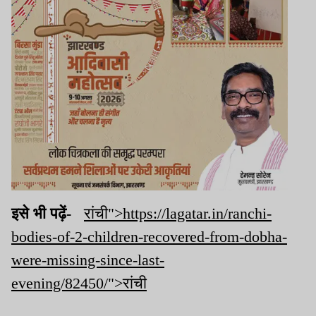
इसे भी पढ़ें-
रांची">https://lagatar.in/ranchi-
bodies-of-2-children-recovered-from-dobha-
were-missing-since-last-
evening/82450/">रांची