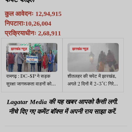
कुल आवेदनः 12,94,915
निपटाराः10,26,004
प्रक्रियाधीनः 2,68,911
झारखंड न्यूज़
झारखंड न्यूज़
रामगढ़ : DC-SP ने सड़क
शीतलहर की चपेट में झारखंड,
सुरक्षा जागरूकता वाहनों को
अगले 2 दिनों में 2-3°C गिरेगा
दिखाई हरी झंडी, हस्ताक्षर
पारा
अभियान भी चलाया
Lagatar Media की यह खबर आपको कैसी लगी.
नीचे दिए गए कमेंट बॉक्स में अपनी राय साझा करें.