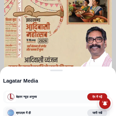
Lagatar Media
बेहतर न्यूज़ अनुभव
ऐप में पढ़ें
ABOUT US
CONTACT US
PRIVACY POLICY
TERMS AND CONDITIONS
CORRECTIONS POLICY
EDITORIAL GUIDELINES
FACT CHECKING POLICY
ब्राउज़र में ही
जारी रखें