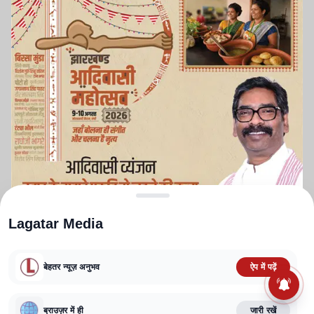
Lagatar Media
बेहतर न्यूज़ अनुभव
ऐप में पढ़ें
ABOUT US
CONTACT US
PRIVACY POLICY
TERMS AND CONDITIONS
CORRECTIONS POLICY
EDITORIAL GUIDELINES
FACT CHECKING POLICY
ब्राउज़र में ही
जारी रखें