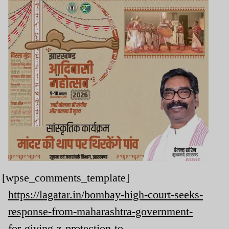
[wpse_comments_template]
https://lagatar.in/bombay-high-court-seeks-
response-from-maharashtra-government-
for-giving-z-protection-to-