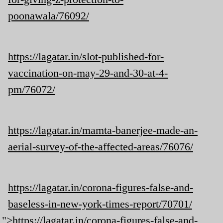
poonawala/76092/
https://lagatar.in/slot-published-for-
vaccination-on-may-29-and-30-at-4-
pm/76072/
https://lagatar.in/mamta-banerjee-made-an-
aerial-survey-of-the-affected-areas/76076/
https://lagatar.in/corona-figures-false-and-
baseless-in-new-york-times-report/70701/
">https://lagatar.in/corona-figures-false-and-