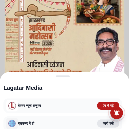
Lagatar Media
बेहतर न्यूज़ अनुभव
ऐप में पढ़ें
ABOUT US
CONTACT US
PRIVACY POLICY
TERMS AND CONDITIONS
CORRECTIONS POLICY
EDITORIAL GUIDELINES
FACT CHECKING POLICY
ब्राउज़र में ही
जारी रखें