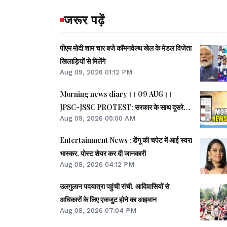
जरूर पढ़ें
पीएम मोदी शाम चार बजे कॉमनवेल्थ खेल के मेडल विजेता
खिलाड़ियों से मिलेंगे
Aug 09, 2026 01:12 PM
Morning news diary।। 09 AUG।।
JPSC-JSSC PROTEST: सरकार के साथ दूसरे
Aug 09, 2026 05:00 AM
दिन भी वार्ता, छात्र बोले- हमारी बातें सुनी गईं।। छात्रों
के समर्थन में उतरी भाजपा, 10 को विधानसभा घेराव।।
Entertainment News : डेंगू की चपेट में आई स्वरा
भारत सहित 5 देशों पर 100% टैरिफ लगानेवाला बिल
भास्कर, पोस्ट शेयर कर दी जानकारी
US सीनेट से पास।। समेत कई खबरें व वीडियो.
Aug 08, 2026 04:12 PM
उलगुलान पदयात्रा पहुंची रांची, आदिवासियों से
अधिकारों के लिए एकजुट होने का आहवान
Aug 08, 2026 07:04 PM