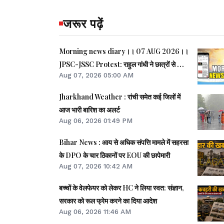
जरूर पढ़ें
Morning news diary।। 07 AUG 2026।।
JPSC-JSSC Protest: राहुल गांधी ने छात्रों से फोन
Aug 07, 2026 05:00 AM
पर की बात।। JPSC-JSSC आंदोलन: छात्र
प्रतिनिधि अपनी मांगों पर अड़े।। ACB ने नेक्सजेन के
Jharkhand Weather : रांची समेत कई जिलों में
CEO से पूछा- विनय चौबे को कितने पैसे दिए।। समेत
आज भारी बारिश का अलर्ट
कई खबरें व वीडियो.
Aug 06, 2026 01:49 PM
Bihar News : आय से अधिक संपत्ति मामले में सहरसा
के DPO के चार ठिकानों पर EOU की छापेमारी
Aug 07, 2026 10:42 AM
बच्चों के वेलफेयर को लेकर HC ने लिया स्वत: संज्ञान,
सरकार को रूल फ्रेम करने का दिया आदेश
Aug 06, 2026 11:46 AM