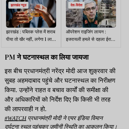
झारखंड न्यूज़
देश-विदेश
झारखंड : पब्लिक प्लेस में शराब
ऑपरेशन राइजिंग लायन :
पीया तो खैर नहीं, लगेगा 1 लाख
इजरायली हमले से दहला ईरान,
तक जुर्माना, गाड़ी भी होगी जब्त
परमाणु ठिकाने तबाह, मारे गये
दो टॉप जनरल और परमाणु
PM
ने घटनास्थल का लिया जायजा
वैज्ञानिक
इस बीच प्रधानमंत्री नरेंद्र मोदी आज शुक्रवार की
सुबह अहमदाबाद पहुंचे और घटनास्थल का निरीक्षण
किया. उन्होंने राहत व बचाव कार्यों की समीक्षा की
और अधिकारियों को निर्देश दिए कि किसी भी तरह
की लापरवाही न हो.
#WATCH
प्रधानमंत्री मोदी ने एयर इंडिया विमान
दुर्घटना स्थल पहुंचकर ज़मीनी स्थिति का आकलन किया।