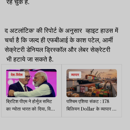
रह चुके हैं.
द अटलांटिक' की रिपोर्ट के अनुसार व्हाइट हाउस में
चर्चा है कि जल्द ही एफबीआई के काश पटेल, आर्मी
सेक्रेटरी डेनियल ड्रिस्कॉल और लेबर सेक्रेटरी
भी हटाये जा सकते है.
देश-विदेश
व्यापार
ब्रिटिश पीएम ने होर्मुज समिट
पश्चिम एशिया संकट : 178
का न्योता भारत को दिया, विदेश
बिलियन Dollar के व्यापार पर
सचिव विक्रम मिसरी शामिल
खतरा मंडराया
होंगे