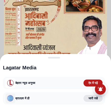
Lagatar Media
बेहतर न्यूज़ अनुभव
ऐप में पढ़ें
ABOUT US
CONTACT US
PRIVACY POLICY
TERMS AND CONDITIONS
ब्राउज़र में ही
जारी रखें
CORRECTIONS POLICY
EDITORIAL GUIDELINES
FACT CHECKING POLICY
Copyright
2025-2026
Lagatar Media Pvt. Ltd.