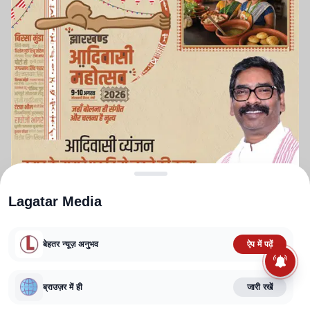
Lagatar Media
बेहतर न्यूज़ अनुभव
ऐप में पढ़ें
ABOUT US
CONTACT US
PRIVACY POLICY
TERMS AND CONDITIONS
ब्राउज़र में ही
जारी रखें
CORRECTIONS POLICY
EDITORIAL GUIDELINES
FACT CHECKING POLICY
Copyright
2025-2026
Lagatar Media Pvt. Ltd.