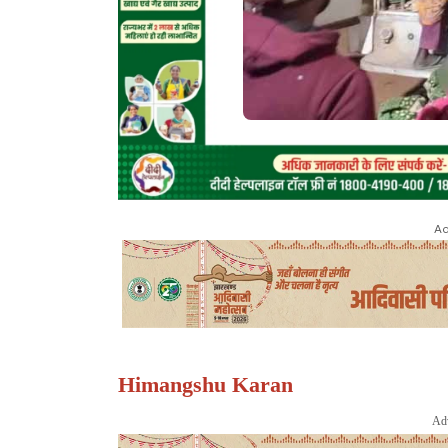
Ad
Himangshu Karan
Ad