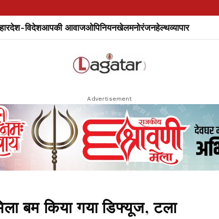
हार
देश-विदेश
आपकी आवाज
ओपिनियन
खेल
मनोरंजन
हेल्थ
व्यापार
Advertisement
ं मिला बम किया गया डिफ्यूज, टला