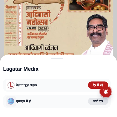
Lagatar Media
बेहतर न्यूज़ अनुभव
ऐप में पढ़ें
ABOUT US
CONTACT US
PRIVACY POLICY
TERMS AND CONDITIONS
ब्राउज़र में ही
जारी रखें
CORRECTIONS POLICY
EDITORIAL GUIDELINES
FACT CHECKING POLICY
Copyright
2025-2026
Lagatar Media Pvt. Ltd.