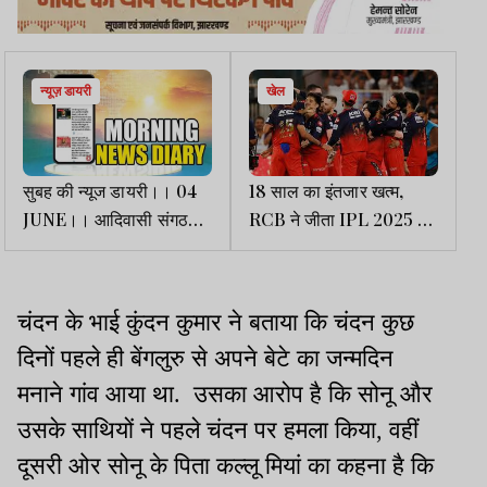
न्यूज़ डायरी
खेल
सुबह की न्यूज डायरी।। 04
18 साल का इंतजार खत्म,
JUNE।। आदिवासी संगठनों
RCB ने जीता IPL 2025 का
का झारखंड बंद || करोना को
खिताब
लेकर अलर्ट समेत कई खबरें...
चंदन के भाई कुंदन कुमार ने बताया कि चंदन कुछ
दिनों पहले ही बेंगलुरु से अपने बेटे का जन्मदिन
मनाने गांव आया था. उसका आरोप है कि सोनू और
उसके साथियों ने पहले चंदन पर हमला किया, वहीं
दूसरी ओर सोनू के पिता कल्लू मियां का कहना है कि