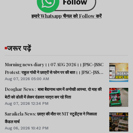
हमारे Whatsapp चैनल को Follow करें
जरूर पढ़ें
Morning news diary।। 07 AUG 2026।। JPSC-JSSC
Protest: राहुल गांधी ने छात्रों से फोन पर की बात।। JPSC-JSSC
Aug 07, 2026 05:00 AM
आंदोलन: छात्र प्रतिनिधि अपनी मांगों पर अड़े।। ACB ने नेक्सजेन के
CEO से पूछा- विनय चौबे को कितने पैसे दिए।। समेत कई खबरें व
Deoghar News : बाबा बैद्यनाथ धाम में अनोखी आस्था, दो माह की
वीडियो.
बेटी को डोली में लेकर दंडवत यात्रा कर रहे पिता
Aug 07, 2026 12:34 PM
Saraikela News: छात्र की मौत पर NIT स्टूडेंट्स ने निकाला
कैंडल मार्च
Aug 06, 2026 10:42 PM