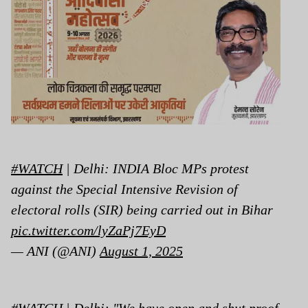
#WATCH
| Delhi: INDIA Bloc MPs protest
against the Special Intensive Revision of
electoral rolls (SIR) being carried out in Bihar
pic.twitter.com/lyZaPj7EyD
— ANI (@ANI)
August 1, 2025
#WATCH
| Delhi: "We have open and shut proof