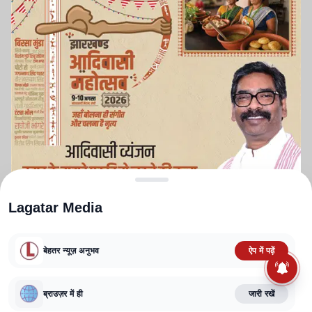
Lagatar Media
बेहतर न्यूज़ अनुभव
ऐप में पढ़ें
ABOUT US
CONTACT US
PRIVACY POLICY
TERMS AND CONDITIONS
ब्राउज़र में ही
जारी रखें
CORRECTIONS POLICY
EDITORIAL GUIDELINES
FACT CHECKING POLICY
Copyright
2025-2026
Lagatar Media Pvt. Ltd.