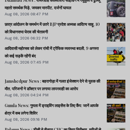
Dhanbad News : पाथरडीह कोलवाशरी साइडिंग में रघुकुल व ढुल्लू
महतो समर्थक भिड़े, जमकर मारपीट, दर्जनों घायल
Aug 08, 2026 08:47 PM
छात्र आंदोलन के समर्थन में उतरे BJP प्रदेश अध्यक्ष आदित्य साहू, 10
को विधानसभा घेराव की चेतावनी
Aug 08, 2026 06:32 PM
आदिवासी महोत्सव को लेकर रांची में ट्रैफिक व्यवस्था बदली, 9 अगस्त
को कई सड़कें रहेंगी बंद
Aug 08, 2026 07:45 PM
Jamshedpur News : बहरागोड़ा में गलत इंजेक्शन देने से युवक की
मौत, परिजनों ने डॉक्टर पर लगाया लापरवाही का आरोप
Aug 08, 2026 04:24 PM
Gumla News: गुमला में ड्राइविंग लाइसेंस के लिए कैंप: जानें आपके
क्षेत्र में कब लगेगा शिविर
Aug 08, 2026 09:16 PM
Palamu News : डीसी ने चैनपुर CHC का किया निरीक्षण, मरीजों से