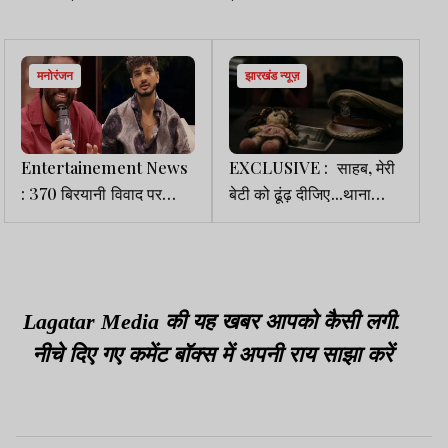
मनोरंजन
झारखंड न्यूज़
Entertainement News
EXCLUSIVE : साहब, मेरी
: 370 बिरयानी विवाद पर
बेटी को ढूंढ़ दीजिए...थाना
मुनव्वर फारूकी ने तोड़ी चुप्पी,
प्रभारियों की चूक से DGP-
बोलें -किसी की लाश उठेगी
SP को मिल चुकी है फटकार
तभी...
Lagatar Media की यह खबर आपको कैसी लगी.
नीचे दिए गए कमेंट बॉक्स में अपनी राय साझा करें