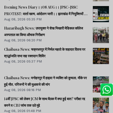
Evening News Diary।।08 AUG।। JPSC-JSSC
PROTEST: वार्ता खत्म, आंदोलन जारी।। झारखंड में नियुक्तियों में
Aug 08, 2026 05:35 PM
भ्रष्टाचार-01: विधानसभा से हुई शुरूआत।। महिला आरक्षण कानून
लागू में देर क्यों -राहुल।। समेत अन्य खबरें व वीडियो।।
Hazaribagh News: उपायुक्त ने शेख भिखारी मेडिकल कॉलेज
अस्पताल का किया औचक निरीक्षण
Aug 08, 2026 06:20 PM
Chaibasa News: चक्रधरपुर में निर्मल महतो के शहादत दिवस पर
श्रद्धांजलि सभा सह रक्तदान शिविर
Aug 08, 2026 05:37 PM
Chaibasa News: मनोहरपुर में हाइवा ने व्यक्ति को कुचला, मौके पर
हुई मौत, परिजनों ने की मुआवजे की मांग
Aug 08, 2026 08:16 PM
14वीं JPSC को लेकर JCM के साथ बैठक में क्या हुई बात? परीक्षा रद्द
करने व CBI जांच तक उठे मुद्दे
Aug 08, 2026 01:48 PM