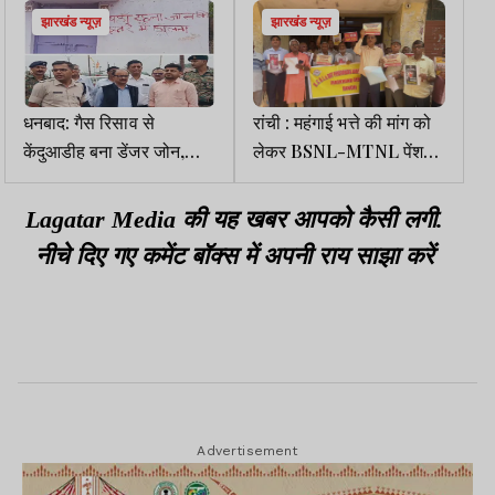
झारखंड न्यूज़
झारखंड न्यूज़
धनबाद: गैस रिसाव से
रांची : महंगाई भत्ते की मांग को
केंदुआडीह बना डेंजर जोन,
लेकर BSNL-MTNL पेंशनर्स
DC-SSP व BCCL के
का प्रदर्शन
CMD ने किया दौरा
Lagatar Media की यह खबर आपको कैसी लगी.
नीचे दिए गए कमेंट बॉक्स में अपनी राय साझा करें
Advertisement