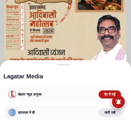
Lagatar Media
बेहतर न्यूज़ अनुभव
ऐप में पढ़ें
ABOUT US
CONTACT US
PRIVACY POLICY
TERMS AND CONDITIONS
CORRECTIONS POLICY
EDITORIAL GUIDELINES
FACT CHECKING POLICY
ब्राउज़र में ही
जारी रखें
Copyright
2025-2026
Lagatar Media Pvt. Ltd.