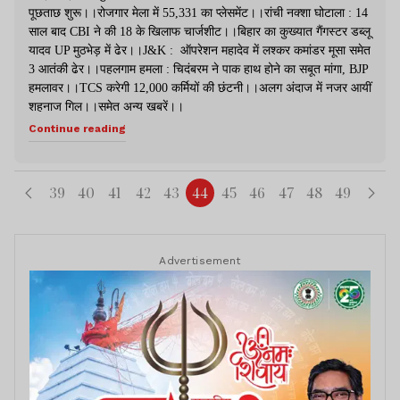
पूछताछ शुरू।।रोजगार मेला में 55,331 का प्लेसमेंट।।रांची नक्शा घोटाला : 14
साल बाद CBI ने की 18 के खिलाफ चार्जशीट।।बिहार का कुख्यात गैंगस्टर डब्लू
यादव UP मुठभेड़ में ढेर।।J&K : ऑपरेशन महादेव में लश्कर कमांडर मूसा समेत
3 आतंकी ढेर।।पहलगाम हमला : चिदंबरम ने पाक हाथ होने का सबूत मांगा, BJP
हमलावर।।TCS करेगी 12,000 कर्मियों की छंटनी।।अलग अंदाज में नजर आयीं
शहनाज गिल।।समेत अन्य खबरें।।
Continue reading
39
40
41
42
43
44
45
46
47
48
49
Advertisement