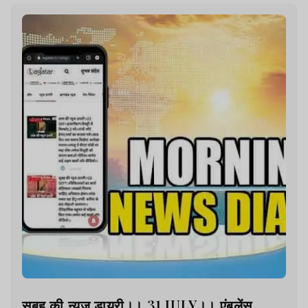
सुबह की न्यूज डायरी।। 31 JULY।। एंबुलेंस