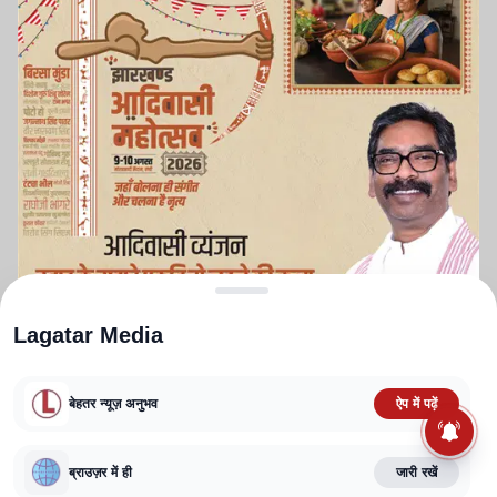
Lagatar Media
बेहतर न्यूज़ अनुभव
ऐप में पढ़ें
ABOUT US
CONTACT US
PRIVACY POLICY
TERMS AND CONDITIONS
ब्राउज़र में ही
जारी रखें
CORRECTIONS POLICY
EDITORIAL GUIDELINES
FACT CHECKING POLICY
Copyright
2025-2026
Lagatar Media Pvt. Ltd.