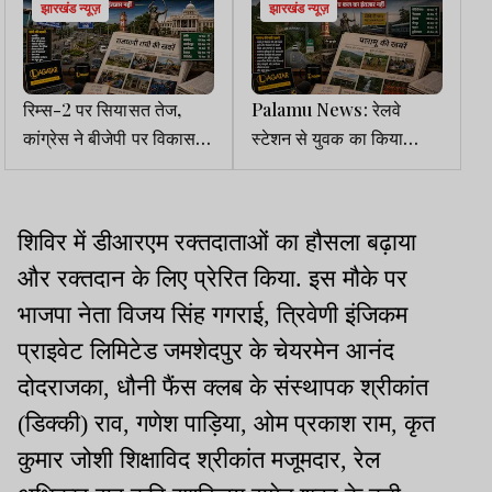
झारखंड न्यूज़
झारखंड न्यूज़
रिम्स-2 पर सियासत तेज,
Palamu News: रेलवे
कांग्रेस ने बीजेपी पर विकास
स्टेशन से युवक का किया
रोकने का लगाया आरोप
अपहरण, लेबर सप्लायर
गिरफ्तार
शिविर में डीआरएम रक्तदाताओं का हौसला बढ़ाया
और रक्तदान के लिए प्रेरित किया. इस मौके पर
भाजपा नेता विजय सिंह गगराई, त्रिवेणी इंजिकम
प्राइवेट लिमिटेड जमशेदपुर के चेयरमेन आनंद
दोदराजका, धौनी फैंस क्लब के संस्थापक श्रीकांत
(डिक्की) राव, गणेश पाड़िया, ओम प्रकाश राम, कृत
कुमार जोशी शिक्षाविद श्रीकांत मजूमदार, रेल