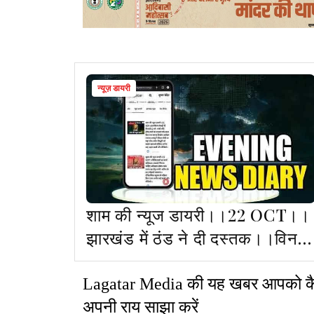
न्यूज़ डायरी
शाम की न्यूज डायरी।।22 OCT।।
झारखंड में ठंड ने दी दस्तक।।विनय
सिंह के करोड़ों के संदिग्ध लोन व अवै
निवेश का खुलासा।।चोकसी को भार
Lagatar Media
की यह खबर आपको कैसी
लाने का रास्ता साफ।।समेत कई
अपनी
राय
साझा
करें