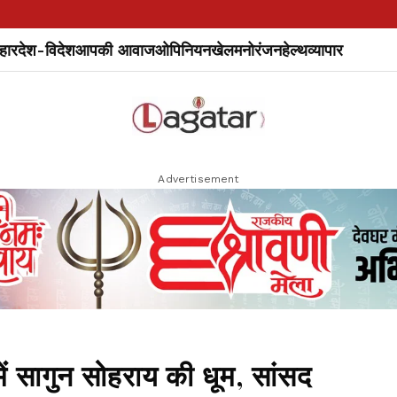
हार
देश-विदेश
आपकी आवाज
ओपिनियन
खेल
मनोरंजन
हेल्थ
व्यापार
Advertisement
 सागुन सोहराय की धूम, सांसद