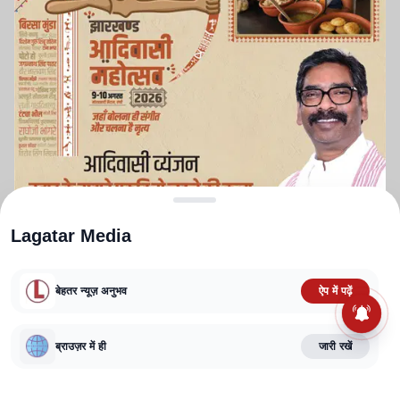
Lagatar Media
बेहतर न्यूज़ अनुभव
ऐप में पढ़ें
ABOUT US
CONTACT US
PRIVACY POLICY
TERMS AND CONDITIONS
CORRECTIONS POLICY
EDITORIAL GUIDELINES
FACT CHECKING POLICY
ब्राउज़र में ही
जारी रखें
Copyright
2025-2026
Lagatar Media Pvt. Ltd.