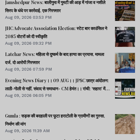
Jamshedpur News: बालीगुमा में गुमटी की आड़ में गांजा व नशीले
सिरप के धंधे पर कार्रवाई, एक गिरफ्तार
Aug 09, 2026 03:53 PM
JHC Advocate Association Election: स्टेट बार काउंसिल ने
2085 वोटरों को दी स्वीकृति
Aug 09, 2026 09:32 PM
Latehar News: महिला से दुष्कर्म के बाद हत्या का प्रयास, मामला
दर्ज, दो आरोपी गिरफ्तार
Aug 09, 2026 07:59 PM
Evening News Diary।। 09 AUG।। JPSC छात्र आंदोलन:
लाठी-गोली से नहीं, संवाद से समाधान- CM हेमंत।। रांची: ‘सहारा’ में
Aug 09, 2026 06:05 PM
फंसे 32600 करोड़ की वापसी को लेकर सत्याग्रह।। SC/ST क्रीमी
लेयर: भागवत के बयान राजनीतिक स्वार्थ से प्रेरित- मायावती।। समेत
अन्य खबरें व वीडियो।।
Gumla : सड़क की बदहाली पर फूटा हराटोली के ग्रामीणों का गुस्सा,
निर्माण की मांग
Aug 09, 2026 11:39 AM