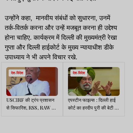
उन्होंने कहा, मानवीय संबंधों को सुधारना, उनमें
तर्क-वितर्क करना और उन्हें मजबूत करना ही उद्देश्य
होना चाहिए. कार्यक्रम में दिल्ली की मुख्यमंत्री रेखा
गुप्ता और दिल्ली हाईकोर्ट के मुख्य न्यायाधीश डीके
उपाध्याय ने भी अपने विचार रखे.
देश-विदेश
देश-विदेश
USCIRF की ट्रंप प्रशासन
एपस्टीन फाइल्स : दिल्ली हाई
से सिफारिश, RSS, RAW पर
कोर्ट का हरदीप पुरी की बेटी से
प्रतिबंध लगायें, विदेश मंत्रालय
संबधित विवादित कंटेंट हटाने
ने लताड़ा, भाजपा ने कांग्रेस
का आदेश
को घेरा