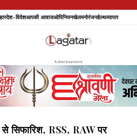
हार
देश-विदेश
आपकी आवाज
ओपिनियन
खेल
मनोरंजन
हेल्थ
व्यापार
Advertisement
न से सिफारिश, RSS, RAW पर