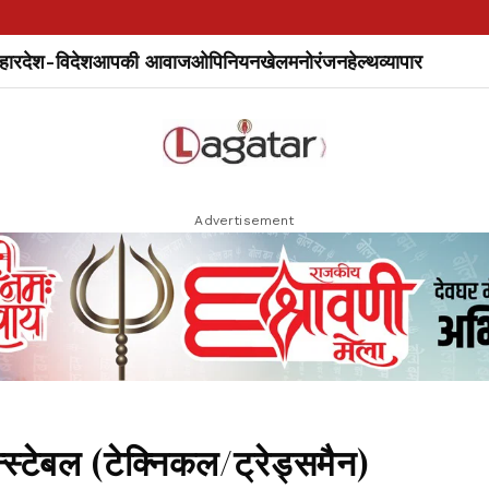
हार
देश-विदेश
आपकी आवाज
ओपिनियन
खेल
मनोरंजन
हेल्थ
व्यापार
Advertisement
स्टेबल (टेक्निकल/ट्रेड्समैन)