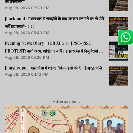
की उपलब्धियां
Aug 08, 2026 07:28 PM
Jharkhand : मध्यस्थता में समझौते के बाद पक्षकार मनमाने ढंग से पीछे
नहीं हट सकते- HC
Aug 08, 2026 05:43 PM
Evening News Diary।।08 AUG।। JPSC-JSSC
PROTEST: वार्ता खत्म, आंदोलन जारी।। झारखंड में नियुक्तियों में
Aug 08, 2026 05:35 PM
भ्रष्टाचार-01: विधानसभा से हुई शुरूआत।। महिला आरक्षण कानून
लागू में देर क्यों -राहुल।। समेत अन्य खबरें व वीडियो।।
Jamshedpur: बहरागोड़ा में शहीद निर्मल महतो को दी गई श्रद्धांजलि
Aug 08, 2026 04:12 PM
Advertisement