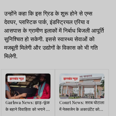
उन्होंने कहा कि इस ग्रिड के शुरू होने से एम्स
देवघर, प्लास्टिक पार्क, इंडस्ट्रियल एरिया व
आसपास के ग्रामीण इलाकों में निर्बाध बिजली आपूर्ति
सुनिश्चित हो सकेगी. इससे स्वास्थ्य सेवाओं को
मजबूती मिलेगी और उद्योगों के विकास को भी गति
मिलेगी.
झारखंड न्यूज़
झारखंड न्यूज़
Garhwa News: झाड़-फूंक
Court News: शराब घोटाला
के बहाने विवाहिता को भगाने पर
में नेक्सजेन के अकाउंटेंट को
मौलाना पकड़ाया
हाईकोर्ट से मिली अग्रिम