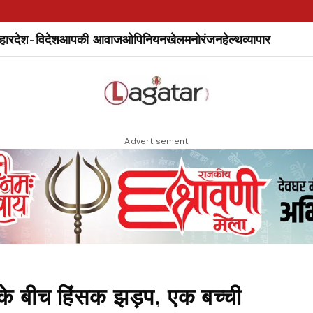
हार
देश-विदेश
आपकी आवाज
ओपिनियन
खेल
मनोरंजन
हेल्थ
व्यापार
Advertisement
ं के बीच हिंसक झड़प, एक बच्ची