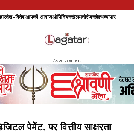
हार
देश-विदेश
आपकी आवाज
ओपिनियन
खेल
मनोरंजन
हेल्थ
व्यापार
Advertisement
टल पेमेंट, पर वित्तीय साक्षरता