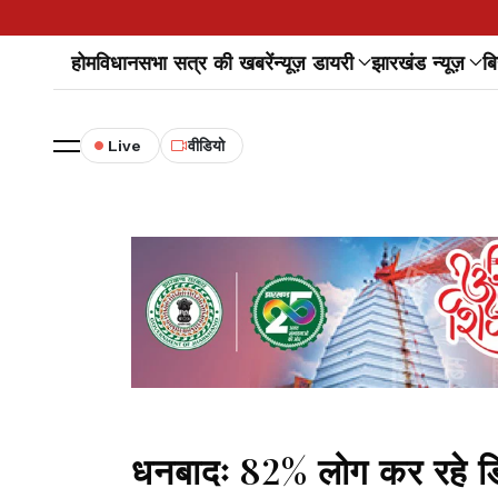
होम
विधानसभा सत्र की खबरें
न्यूज़ डायरी
झारखंड न्यूज़
बि
Live
वीडियो
धनबादः 82% लोग कर रहे डिजि