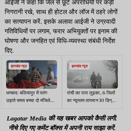
आईजी ने कहा कि जेल से छूटे अपराधियों पर कड़ी
निगरानी रखे, साथ ही होटल और लॉज में ठहरे लोगों
का सत्यापन करें. इसके अलावा आईजी ने उग्रवादी
गतिविधियों पर लगाम, फरार अभियुक्तों पर इनाम की
घोषणा और जनहित एवं विधि-व्यवस्था संबंधी निर्देश
दिए.
झारखंड न्यूज़
झारखंड न्यूज़
धनबादः बलियापुर में पतंग
रांची का पारा लुढ़का, 6 जिलों
उड़ाते समय बच्चा दो मंजिले
का न्यूनतम तापमान 10 डिग्री
मकान से गिरा, हालत गंभीर
से नीचे
Lagatar Media की यह खबर आपको कैसी लगी.
नीचे दिए गए कमेंट बॉक्स में अपनी राय साझा करें.