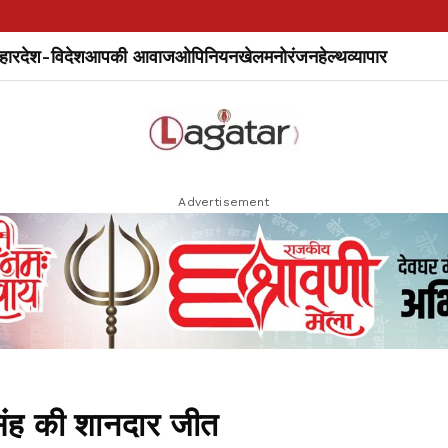
हार
देश-विदेश
आपकी आवाज
ओपिनियन
खेल
मनोरंजन
हेल्थ
व्यापार
Advertisement
िंह की शानदार जीत