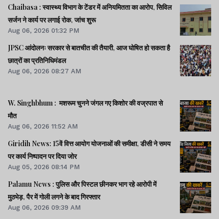
Lagatar Media की यह खबर आपको कैसी लगी.
Chaibasa : स्वास्थ्य विभाग के टेंडर में अनियमितता का आरोप, सिविल
प्रताड़ना का केस
नीचे दिए गए कमेंट बॉक्स में अपनी राय साझा करें
सर्जन ने कार्य पर लगाई रोक, जांच शुरू
Aug 06, 2026 01:32 PM
JPSC आंदोलनः सरकार से बातचीत की तैयारी, आज घोषित हो सकता है
छात्रों का प्रतिनिधिमंडल
Aug 06, 2026 08:27 AM
W. Singhbhum : मशरूम चुनने जंगल गए किशोर की वज्रपात से
मौत
Aug 06, 2026 11:52 AM
Giridih News: 15वें वित्त आयोग योजनाओं की समीक्षा, डीसी ने समय
पर कार्य निष्पादन पर दिया जोर
Aug 05, 2026 08:14 PM
Palamu News : पुलिस और पिस्टल छीनकर भाग रहे आरोपी में
मुठभेड़, पैर में गोली लगने के बाद गिरफ्तार
Aug 06, 2026 09:39 AM