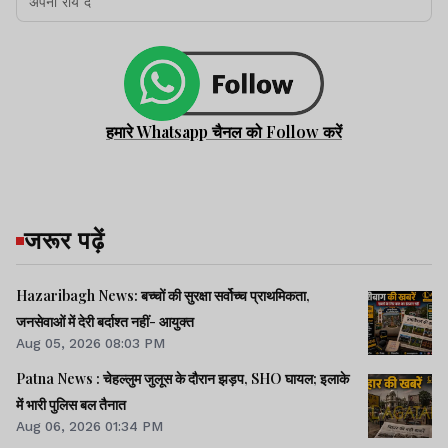
झारखंड न्यूज़
हमारे Whatsapp चैनल को Follow करें
Dhanbad News: कुएं में
पड़ी संदिग्ध बोरियों से मचा
हड़कंप, जांच में मिले पशु
जरूर पढ़ें
अवशेष
झारखंड न्यूज़
Hazaribagh News: बच्चों की सुरक्षा सर्वोच्च प्राथमिकता,
जनसेवाओं में देरी बर्दाश्त नहीं- आयुक्त
Aug 05, 2026 08:03 PM
23 लाख का धोखाधड़ी
Patna News : चेहल्लुम जुलूस के दौरान झड़प, SHO घायल; इलाके
मामला : एयरफोर्स अधिकारी
में भारी पुलिस बल तैनात
की पत्नी ने आरोप नकारा,
Aug 06, 2026 01:34 PM
कहा, मैंने किया है दहेज