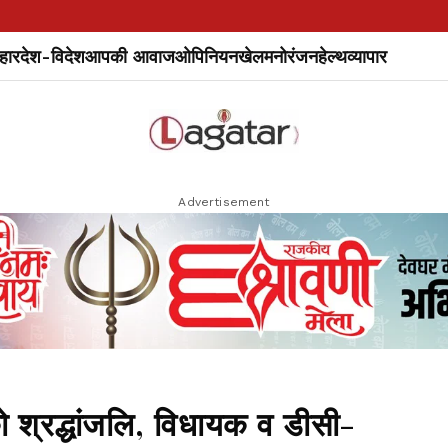
हार
देश-विदेश
आपकी आवाज
ओपिनियन
खेल
मनोरंजन
हेल्थ
व्यापार
Advertisement
 को श्रद्धांजलि, विधायक व डीसी-