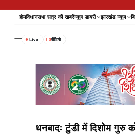
होम
विधानसभा सत्र की खबरें
न्यूज़ डायरी
झारखंड न्यूज़
बि
Live
वीडियो
धनबादः टुंडी में दिशोम गुरु