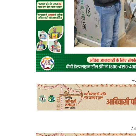
Ad
Ad